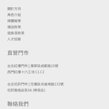
關於方坊
角色介紹
媒體報導
運送政策
退換貨政策
人才招募
直營門市
台北紅樓門市 | 萬華區成都路10號
西門紅樓十六工坊 C1.C2
台北松菸門市 | 信義區光復南路133號
松菸風格店家A6
(帶我去)
聯絡我們