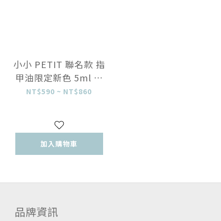
小小 PETIT 聯名款 指
甲油限定新色 5ml 棉
花朵朵 晚霞喜寶
NT$590 ~ NT$860
加入購物車
品牌資訊