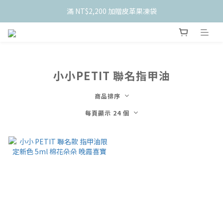
    新會員限定！加入官網會員現折 $50
滿 NT$2,200 加贈皮革果凍袋
    新會員限定！加入官網會員現折 $50
小小PETIT 聯名指甲油
商品排序
每頁顯示 24 個