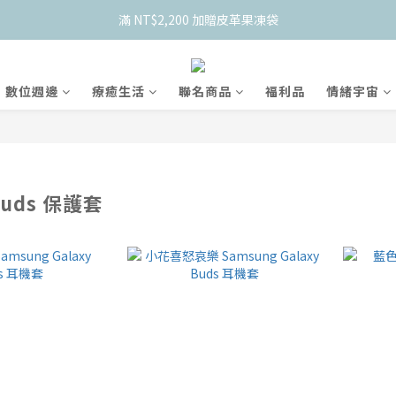
    新會員限定！加入官網會員現折 $50
滿 NT$2,200 加贈皮革果凍袋
    新會員限定！加入官網會員現折 $50
數位週邊
療癒生活
聯名商品
福利品
情緒宇宙
 Buds 保護套