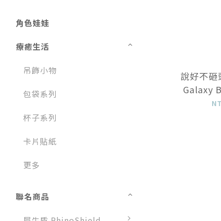
角色娃娃
療癒生活
吊飾小物
說好不砸頭
Galaxy
包袋系列
N
杯子系列
卡片貼紙
更多
聯名商品
犀牛盾 RhinoShield