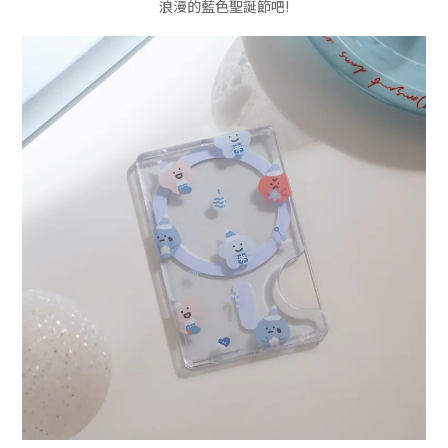
浪漫的藍色聖誕節吧!