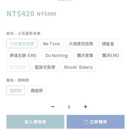
NT$420
NT$590
款式
: 小花喜怒哀樂
小花喜怒哀樂
Me Time
大頭喜怒哀樂
摘星星
夢境主題-EMO
Do Nothing
飄浮喜寶
飄浮EMO
藍色聖誕
聖誕宅急便
Moods' Bakery
顏色
: 透明款
透明款
霧面款
加入購物車
立即購買