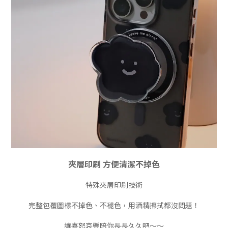
夾層印刷 方便清潔不掉色
特殊夾層印刷技術
完整包覆圖樣不掉色、不褪色，用酒精擦拭都沒問題！
讓喜怒哀樂陪你長長久久吧～～