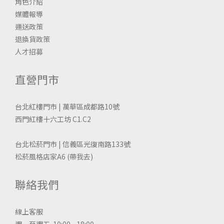
角色介紹
媒體報導
運送政策
退換貨政策
人才招募
直營門市
台北紅樓門市 | 萬華區成都路10號
西門紅樓十六工坊 C1.C2
台北松菸門市 | 信義區光復南路133號
松菸風格店家A6
(帶我去)
聯絡我們
線上客服