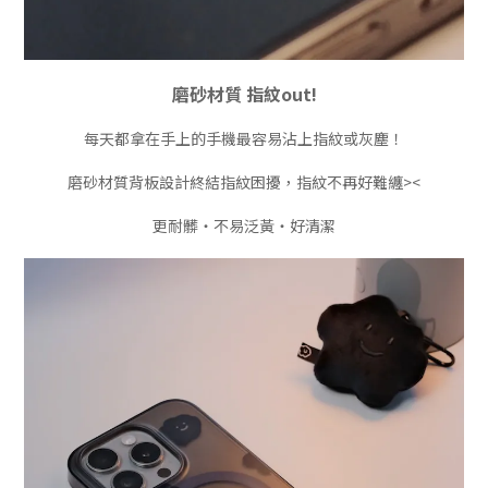
磨砂材質 指紋out!
每天都拿在手上的手機最容易沾上指紋或灰塵！
磨砂材質背板設計終結指紋困擾，指紋不再好難纏><
更耐髒・不易泛黃・好清潔