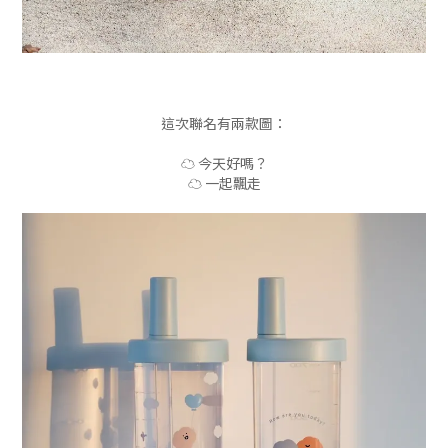
這次聯名有兩款圖：
☁️ 今天好嗎？
☁️ 一起飄走