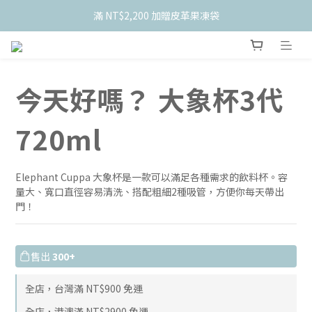
    新會員限定！加入官網會員現折 $50
    新會員限定！加入官網會員現折 $50
滿 NT$1,500 贈品牌隨機燈箱
滿 NT$2,200 加贈皮革果凍袋
今天好嗎？ 大象杯3代
    新會員限定！加入官網會員現折 $50
720ml
Elephant Cuppa 大象杯是一款可以滿足各種需求的飲料杯。容
量大、寬口直徑容易清洗、搭配粗細2種吸管，方便你每天帶出
門！
售出
300+
全店，台灣滿 NT$900 免運
全店，港澳滿 NT$2900 免運