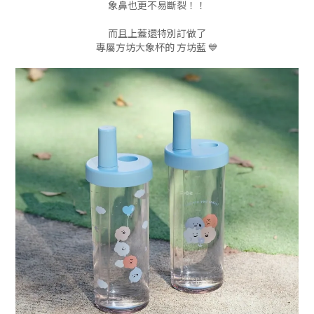
象鼻也更不易斷裂！！
而且上蓋還特別訂做了
專屬方坊大象杯的 方坊藍 💙