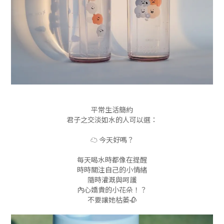
平常生活簡約
君子之交淡如水的人可以選：
☁️ 今天好嗎？
每天喝水時都像在提醒
時時關注自己的小情緒
隨時灌溉與呵護
內心嬌貴的小花朵！？
不要讓她枯萎🥀