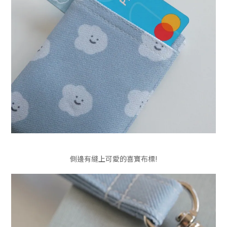
側邊有縫上可愛的喜寶布標!