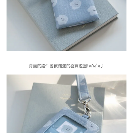
背面的證件會被滿滿的喜寶包圍! ฅ'ω'ฅ♪