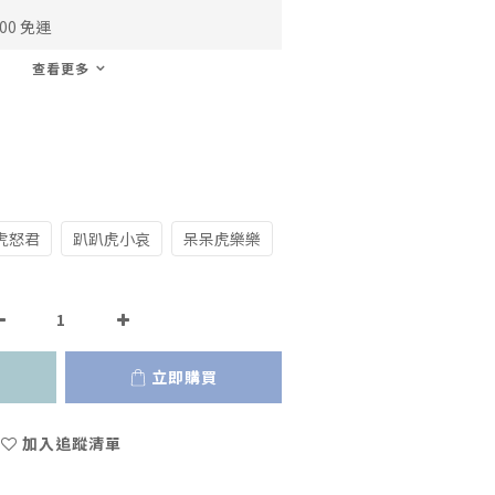
00 免運
查看更多
虎怒君
趴趴虎小哀
呆呆虎樂樂
立即購買
加入追蹤清單