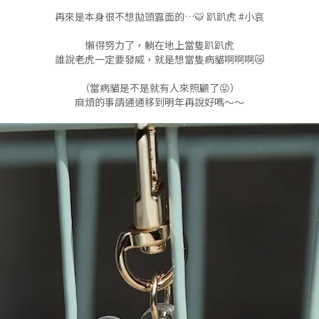
再來是本身很不想拋頭露面的…🐯 趴趴虎 #小哀
懶得努力了，躺在地上當隻趴趴虎
誰說老虎一定要發威，就是想當隻病貓啊啊啊😿
（當病貓是不是就有人來照顧了😝）
麻煩的事請通通移到明年再說好嗎～～