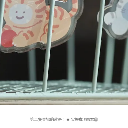
第二隻登場的就是！🔥 火爆虎 #怒君👺