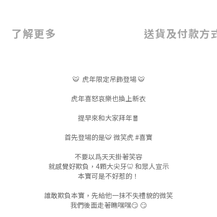
了解更多
送貨及付款方
🐯 虎年限定吊飾登場 🐯
虎年喜怒哀樂也換上新衣
提早來和大家拜年🧧
首先登場的是🐯 微笑虎 #喜寶
不要以爲天天掛著笑容
就感覺好欺負，4顆大尖牙🦷 和眾人宣示
本寶可是不好惹的！
誰敢欺負本寶，先給他一抹不失禮貌的微笑
我們後面走著瞧嘿嘿😏 😏⁡