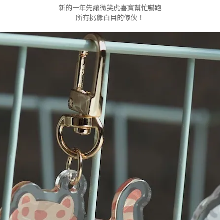
新的一年先讓微笑虎喜寶幫忙嚇跑
所有挑釁白目的傢伙！