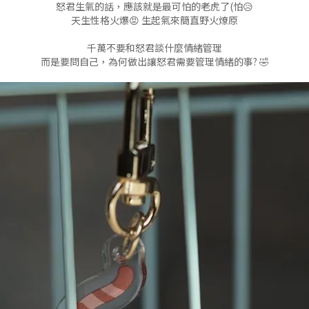
怒君生氣的話，應該就是最可怕的老虎了(怕😥
天生性格火爆😡 生起氣來簡直野火燎原
千萬不要和怒君談什麼情緒管理
而是要問自己，為何做出讓怒君需要管理情緒的事? 🤣