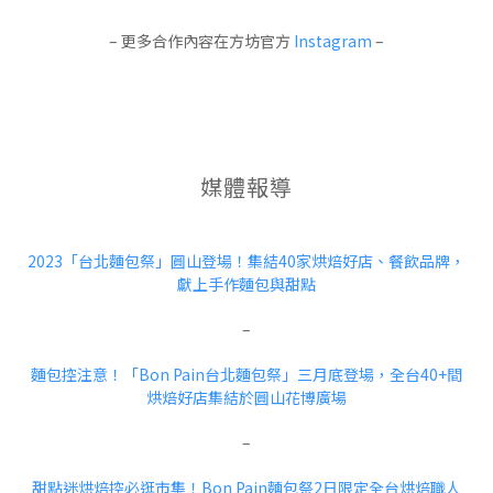
– 更多合作內容在方坊官方
Instagram
–
媒體報導
2023「台北麵包祭」圓山登場！集結40家烘焙好店、餐飲品牌，
獻上手作麵包與甜點
–
麵包控注意！「Bon Pain台北麵包祭」三月底登場，全台40+間
烘焙好店集結於圓山花博廣場
–
甜點迷烘焙控必逛市集！Bon Pain麵包祭2日限定全台烘焙職人