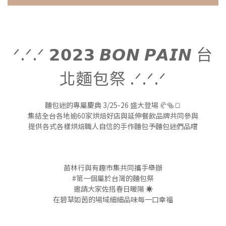
ᐟ.ᐟ.ᐟ 𝟮𝟬𝟮𝟯 𝘽𝙊𝙉 𝙋𝘼𝙄𝙉 台
北麵包祭 .ᐟ.ᐟ.ᐟ
麵包迷的專屬慶典 3/25-26 盛大登場 🥐🥯🍞
集結全台各地逾60家烘焙好店與延伸餐飲品牌共同參與
提供各式各樣烘焙職人自信的手作麵包予麵包迷們品嚐
苗林行與有趣市集共同攜手舉辦
#第一個屬於台灣的麵包祭
邀請大家佐搭春日暖陽 ☀️
在碧草如茵的場域細細品味每一口幸福