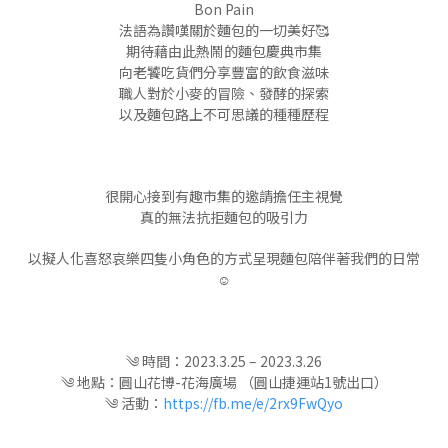
Bon Pain
法語為讚嘆關於麵包的一切美好🥰
期待藉由此熱鬧的麵包慶典市集
向老饕吃貨們分享豐富的飲食滋味
職人對於小麥的冒險、發酵的探索
以及麵包路上不可思議的種種歷程
很開心接到有趣市集的邀請擔任主視覺
真的無法抗拒麵包的吸引力
以擬人化喜怒哀樂四隻小角色的方式呈現麵包陪伴著我們的日常
☺️
༄ 時間：2023.3.25 – 2023.3.26
༄ 地點：圓山花博-花海廣場 （圓山捷運站1號出口）
༄
活動
：
https://fb.me/e/2rx9FwQyo