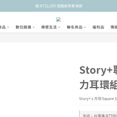
    新會員限定！加入官網會員現折 $50
滿 NT$2,200 加贈皮革果凍袋
    新會員限定！加入官網會員現折 $50
商品
數位週邊
療癒生活
聯名商品
福利品
情
Story
力耳環組
Story+ x 方坊 Squar
全店，台灣滿 NT$90