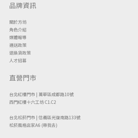
品牌資訊
關於方坊
角色介紹
媒體報導
運送政策
退換貨政策
人才招募
直營門市
台北紅樓門市 | 萬華區成都路10號
西門紅樓十六工坊 C1.C2
台北松菸門市 | 信義區光復南路133號
松菸風格店家A6
(帶我去)