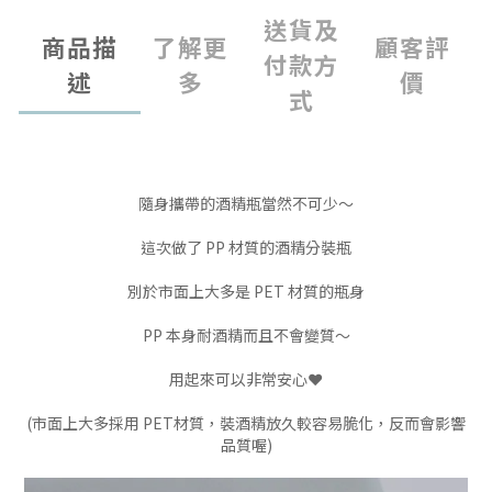
送貨及
商品描
了解更
顧客評
付款方
述
多
價
式
隨身攜帶的酒精瓶當然不可少～
這次做了 PP 材質的酒精分裝瓶
別於市面上大多是 PET 材質的瓶身
PP 本身耐酒精而且不會變質～
用起來可以非常安心❤️
(市面上大多採用 PET材質，裝酒精放久較容易脆化，反而會影響
品質喔)