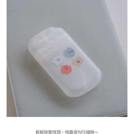
輕輕按壓噴頭，噴霧很均勻細緻～