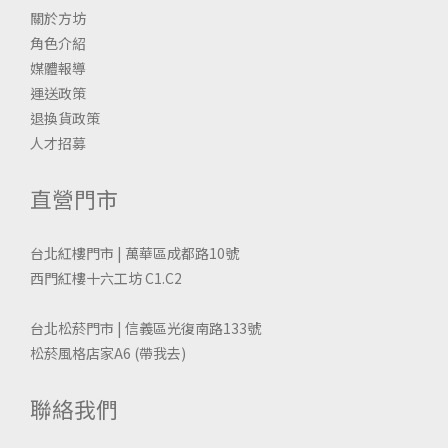
關於方坊
角色介紹
媒體報導
運送政策
退換貨政策
人才招募
直營門市
台北紅樓門市 | 萬華區成都路10號
西門紅樓十六工坊 C1.C2
台北松菸門市 | 信義區光復南路133號
松菸風格店家A6
(帶我去)
聯絡我們