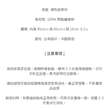
表面 : 彈性超柔布
填充物 : 100% 聚酯纖維棉
體積 : 約寬 45cm x 高 45cm x 厚 15cm ±2﹪
產地 : 台灣設計，中國製造
| 注意事項 |
抱枕採真空包裝，剛開時會較扁，靜待 2-3 天會慢慢變膨。也可
手抓正反面，將內部棉花拉膨鬆。
運送過程可能因碰撞導致真空狀態消失，屬正常現象，不影響商
品品質
剛拆封時，有壓縮紋路為正常狀態，可用手反覆撥一撥，放置 2-3
天會淡化消失。