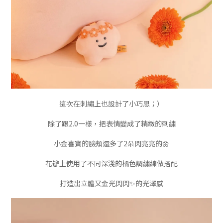
這次在刺繡上也設計了小巧思；）
除了跟2.0一樣，把表情變成了精緻的刺繡
小金喜寶的臉頰還多了2朵閃亮亮的🌼
花瓣上使用了不同深淺的橘色調繡線做搭配
打造出立體又金光閃閃✨的光澤感