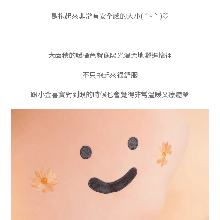
是抱起來非常有安全感的大小( ˊ ᵕ ˋ )♡
大面積的暖橘色就像陽光溫柔地灑進懷裡
不只抱起來很舒服
跟小金喜寶對到眼的時候也會覺得非常溫暖又療癒🧡