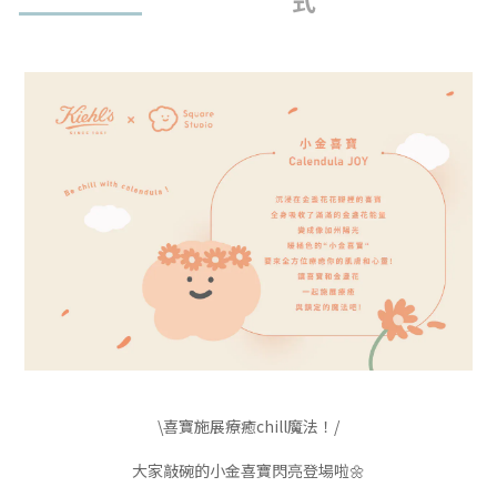
式
\喜寶施展療癒chill魔法！/
大家敲碗的小金喜寶閃亮登場啦🌼