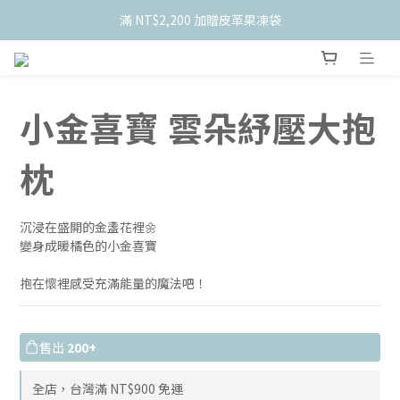
滿 NT$2,200 加贈皮革果凍袋
    新會員限定！加入官網會員現折 $50
    新會員限定！加入官網會員現折 $50
小金喜寶 雲朵紓壓大抱
枕
沉浸在盛開的金盞花裡🌼
變身成暖橘色的小金喜寶
抱在懷裡感受充滿能量的魔法吧！
售出
200+
全店，台灣滿 NT$900 免運