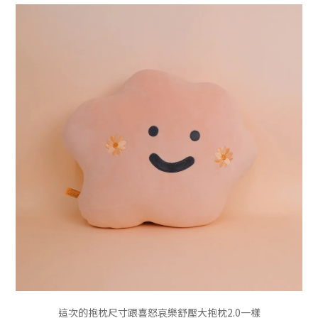
這次的抱枕尺寸跟喜怒哀樂舒壓大抱枕2.0一樣