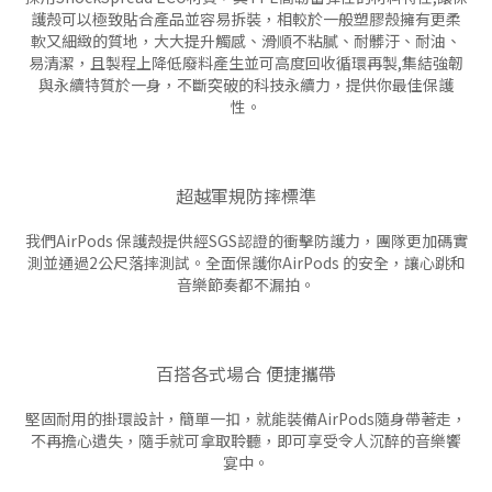
護殼可以極致貼合產品並容易拆裝，相較於一般塑膠殼擁有更柔
軟又細緻的質地，大大提升觸感、滑順不粘膩、耐髒汙、耐油、
易清潔，且製程上降低廢料產生並可高度回收循環再製,集結強韌
與永續特質於一身，不斷突破的科技永續力，提供你最佳保護
性。
超越軍規防摔標準
我們AirPods 保護殼提供經SGS認證的衝擊防護力，團隊更加碼實
測並通過2公尺落摔測試。全面保護你AirPods 的安全，讓心跳和
音樂節奏都不漏拍。
百搭各式場合 便捷攜帶
堅固耐用的掛環設計，簡單一扣，就能裝備AirPods隨身帶著走，
不再擔心遺失，隨手就可拿取聆聽，即可享受令人沉醉的音樂饗
宴中。